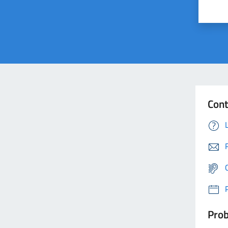
Cont
Prob