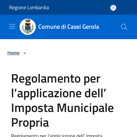
Salta al contenuto principale
Regione Lombardia
Comune di Casei Gerola
Home
>
Regolamento per
l’applicazione dell’
Imposta Municipale
Propria
Regolamento per l’applicazione dell’ Imposta