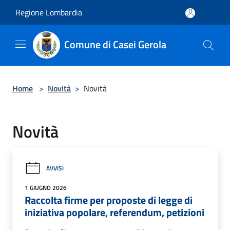
Salta al contenuto principale
Regione Lombardia
Comune di Casei Gerola
Home
>
Novità
>
Novità
Novità
AVVISI
1 GIUGNO 2026
Raccolta firme per proposte di legge di
iniziativa popolare, referendum, petizioni