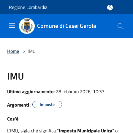
Salta al contenuto principale
Regione Lombardia
Comune di Casei Gerola
Home
>
IMU
IMU
Ultimo aggiornamento
: 28 febbraio 2026, 10:37
Argomenti
:
Imposte
Cos’è
L’IMU, sigla che significa “
Imposta Municipale Unica
” o