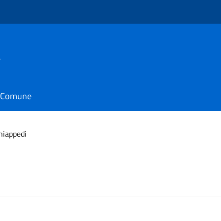
a
il Comune
hiappedi