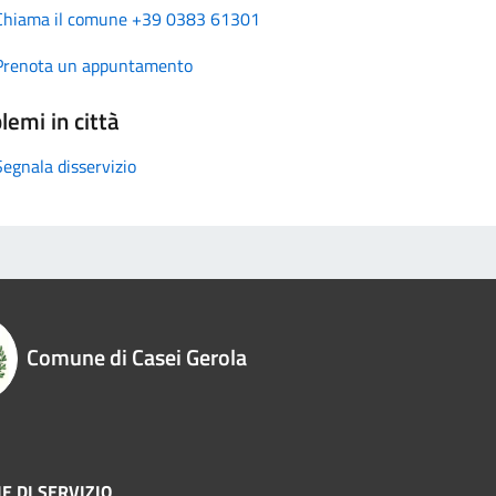
Chiama il comune +39 0383 61301
Prenota un appuntamento
lemi in città
Segnala disservizio
Comune di Casei Gerola
E DI SERVIZIO