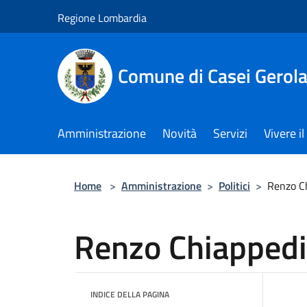
Salta al contenuto principale
Regione Lombardia
Comune di Casei Gerol
Amministrazione
Novità
Servizi
Vivere 
Home
>
Amministrazione
>
Politici
>
Renzo C
Renzo Chiappedi
INDICE DELLA PAGINA