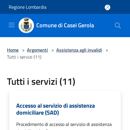
Salta al contenuto principale
Regione Lombardia
Comune di Casei Gerola
Home
>
Argomenti
>
Assistenza agli invalidi
>
Tutti i servizi (11)
Tutti i servizi (11)
Accesso al servizio di assistenza
domiciliare (SAD)
Procedimento di accesso al servizio di assistenza