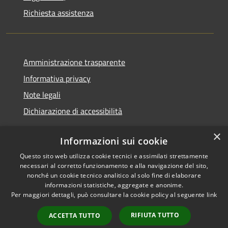
Richiesta assistenza
Amministrazione trasparente
Informativa privacy
Note legali
Dichiarazione di accessibilità
×
Informazioni sui cookie
Questo sito web utilizza cookie tecnici e assimilati strettamente
RSS
Copyright © 2026 • Comune di
necessari al corretto funzionamento e alla navigazione del sito,
Accessibilità
Casei Gerola • Powered by
nonché un cookie tecnico analitico al solo fine di elaborare
Privacy
Municipium
Accesso
informazioni statistiche, aggregate e anonime.
•
Per maggiori dettagli, può consultare la cookie policy al seguente
link
Cookie
redazione
Mappa del sito
RIFIUTA TUTTO
ACCETTA TUTTO
Statistiche riferite al