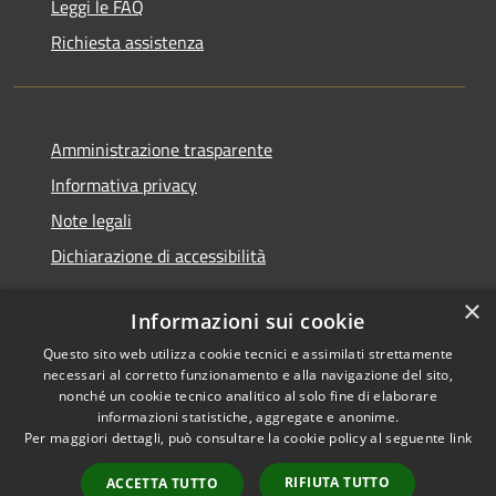
Leggi le FAQ
Richiesta assistenza
Amministrazione trasparente
Informativa privacy
Note legali
Dichiarazione di accessibilità
×
Informazioni sui cookie
Questo sito web utilizza cookie tecnici e assimilati strettamente
RSS
Copyright © 2026 • Comune di
necessari al corretto funzionamento e alla navigazione del sito,
Accessibilità
Casei Gerola • Powered by
nonché un cookie tecnico analitico al solo fine di elaborare
Privacy
Municipium
Accesso
informazioni statistiche, aggregate e anonime.
•
Per maggiori dettagli, può consultare la cookie policy al seguente
link
Cookie
redazione
Mappa del sito
RIFIUTA TUTTO
ACCETTA TUTTO