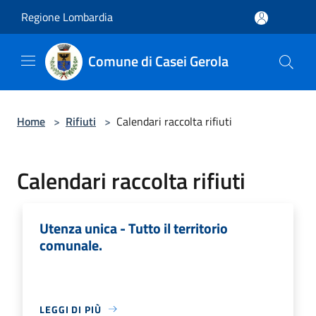
Salta al contenuto principale
Regione Lombardia
Comune di Casei Gerola
Home
>
Rifiuti
>
Calendari raccolta rifiuti
Calendari raccolta rifiuti
Utenza unica - Tutto il territorio
comunale.
LEGGI DI PIÙ