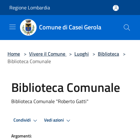
Salta al contenuto principale
Regione Lombardia
Comune di Casei Gerola
Home
>
Vivere il Comune
>
Luoghi
>
Biblioteca
>
Biblioteca Comunale
Biblioteca Comunale
Biblioteca Comunale "Roberto Gatti"
Condividi
Vedi azioni
Argomenti: