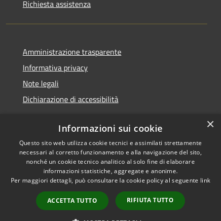
Richiesta assistenza
Amministrazione trasparente
Informativa privacy
Note legali
Dichiarazione di accessibilità
×
Informazioni sui cookie
Questo sito web utilizza cookie tecnici e assimilati strettamente
RSS
Copyright © 2026 • Comune di
necessari al corretto funzionamento e alla navigazione del sito,
Accessibilità
Casei Gerola • Powered by
nonché un cookie tecnico analitico al solo fine di elaborare
Privacy
Municipium
Accesso
informazioni statistiche, aggregate e anonime.
•
Per maggiori dettagli, può consultare la cookie policy al seguente
link
Cookie
redazione
Mappa del sito
RIFIUTA TUTTO
ACCETTA TUTTO
Statistiche riferite al
mese precedente