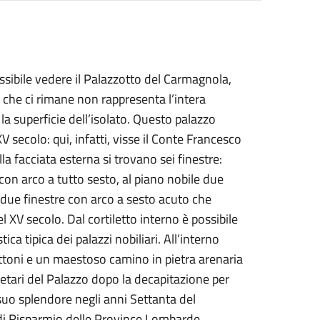
ossibile vedere il Palazzotto del Carmagnola,
o che ci rimane non rappresenta l’intera
la superficie dell’isolato. Questo palazzo
XV secolo: qui, infatti, visse il Conte Francesco
a facciata esterna si trovano sei finestre:
con arco a tutto sesto, al piano nobile due
 due finestre con arco a sesto acuto che
el XV secolo. Dal cortiletto interno è possibile
ca tipica dei palazzi nobiliari. All’interno
settoni e un maestoso camino in pietra arenaria
etari del Palazzo dopo la decapitazione per
 suo splendore negli anni Settanta del
di Risparmio delle Province Lombarde,