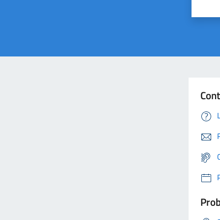
Cont
Prob