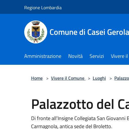
Salta al contenuto principale
Regione Lombardia
Comune di Casei Gerol
Amministrazione
Novità
Servizi
Vivere 
Home
>
Vivere il Comune
>
Luoghi
>
Palazzo
Palazzotto del 
Di fronte all’Insigne Collegiata San Giovanni B
Carmagnola, antica sede del Broletto.