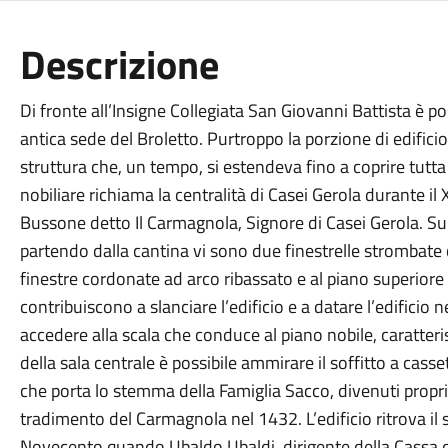
Descrizione
Di fronte all’Insigne Collegiata San Giovanni Battista è p
antica sede del Broletto. Purtroppo la porzione di edifici
struttura che, un tempo, si estendeva fino a coprire tutta 
nobiliare richiama la centralità di Casei Gerola durante il 
Bussone detto Il Carmagnola, Signore di Casei Gerola. Sull
partendo dalla cantina vi sono due finestrelle strombate 
finestre cordonate ad arco ribassato e al piano superiore
contribuiscono a slanciare l’edificio e a datare l’edificio n
accedere alla scala che conduce al piano nobile, caratteristi
della sala centrale è possibile ammirare il soffitto a cas
che porta lo stemma della Famiglia Sacco, divenuti propri
tradimento del Carmagnola nel 1432. L’edificio ritrova il
Novecento quando Ubaldo Ubaldi, dirigente della Cassa 